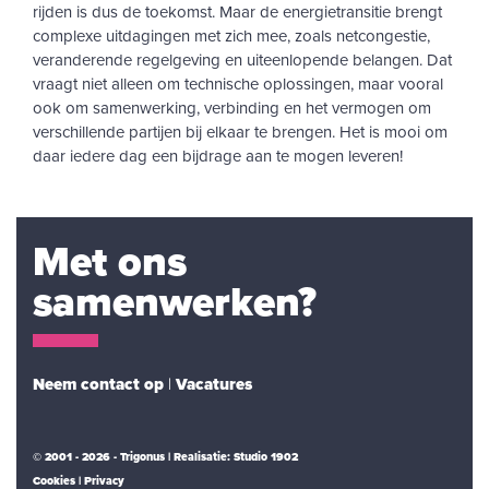
rijden is dus de toekomst. Maar de energietransitie brengt
complexe uitdagingen met zich mee, zoals netcongestie,
veranderende regelgeving en uiteenlopende belangen. Dat
vraagt niet alleen om technische oplossingen, maar vooral
ook om samenwerking, verbinding en het vermogen om
verschillende partijen bij elkaar te brengen. Het is mooi om
daar iedere dag een bijdrage aan te mogen leveren!
Met ons
samenwerken?
Neem contact op
|
Vacatures
© 2001 - 2026 - Trigonus | Realisatie:
Studio 1902
Cookies
Privacy