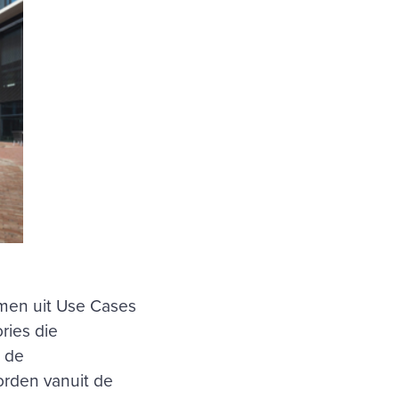
men uit Use Cases
ries die
t de
orden vanuit de