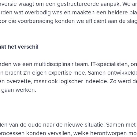
nversie vraagt om een gestructureerde aanpak. We a
erden wat overbodig was en maakten een heldere bl
r die voorbereiding konden we efficiënt aan de slag
kt het verschil
mden we een multidisciplinair team. IT-specialisten, o
en bracht z’n eigen expertise mee. Samen ontwikkeld
en overzette, maar ook logischer indeelde. Zo werd 
 gaan werken.
rtalen van de oude naar de nieuwe situatie. Samen me
 processen konden vervallen, welke herontworpen m