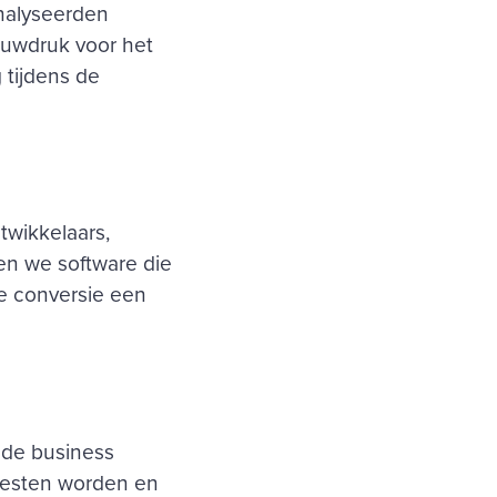
nalyseerden
auwdruk voor het
 tijdens de
ntwikkelaars,
en we software die
de conversie een
t de business
oesten worden en