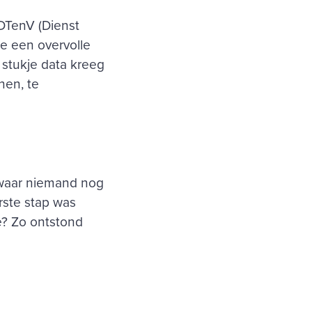
 DTenV (Dienst
je een overvolle
 stukje data kreeg
nen, te
a waar niemand nog
rste stap was
e? Zo ontstond