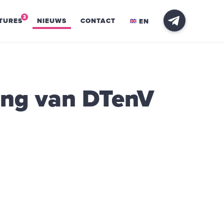
2
TURES
NIEUWS
CONTACT
EN
zing van DTenV