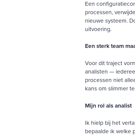
Een configuratieco
processen, verwijd
nieuwe systeem. Doo
uitvoering.
Een sterk team maa
Voor dit traject vor
analisten — iedere
processen niet alle
kans om slimmer te
Mijn rol als analist
Ik hielp bij het ve
bepaalde ik welke